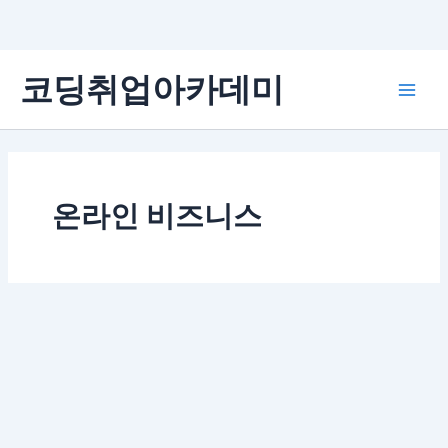
콘
코딩취업아카데미
텐
Main
츠
로
Men
건
너
뛰
온라인 비즈니스
기