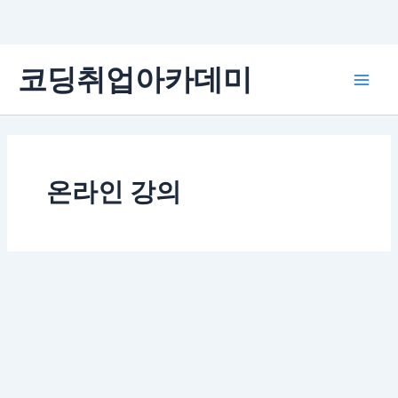
콘
코딩취업아카데미
텐
Main
츠
로
Men
건
너
뛰
온라인 강의
기