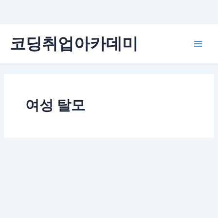
콘
코딩취업아카데미
텐
Main
츠
로
Men
건
너
뛰
여성 탈모
기