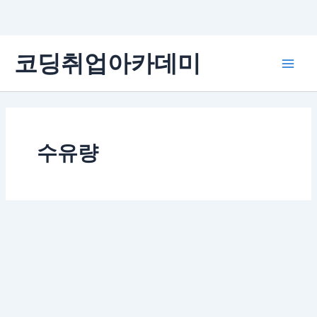
콘
코딩취업아카데미
텐
Main
츠
로
Men
건
너
뛰
수유량
기