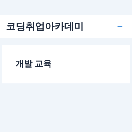
콘
코딩취업아카데미
텐
Main
츠
로
Men
건
너
뛰
개발 교육
기