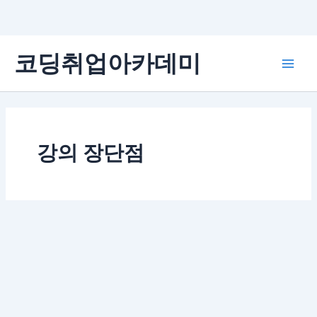
콘
코딩취업아카데미
텐
Main
츠
로
Men
건
너
뛰
강의 장단점
기