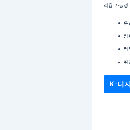
적용 가능성,
훈
정
커
취
K-디