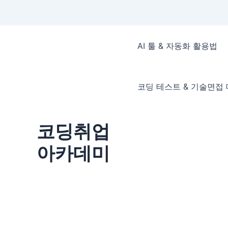
콘
텐
AI 툴 & 자동화 활용법
츠
로
건
코딩 테스트 & 기술면접
너
뛰
기
코딩취업
아카데미