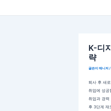
K-디
략
글쓴이
매니저
퇴사 후 새로
취업에 성공
취업과 경력
후 3단계 