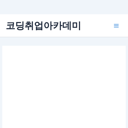
콘
코딩취업아카데미
텐
Main
츠
로
Men
건
너
뛰
기