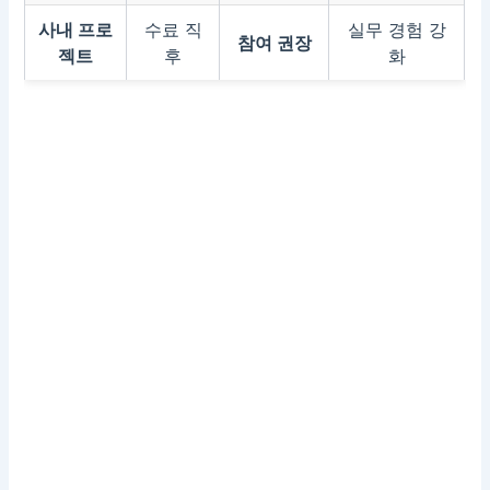
사내 프로
수료 직
실무 경험 강
참여 권장
젝트
후
화