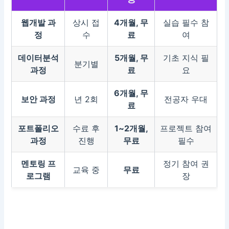
웹개발 과
상시 접
4개월, 무
실습 필수 참
정
수
료
여
데이터분석
5개월, 무
기초 지식 필
분기별
과정
료
요
6개월, 무
보안 과정
년 2회
전공자 우대
료
포트폴리오
수료 후
1~2개월,
프로젝트 참여
과정
진행
무료
필수
멘토링 프
정기 참여 권
교육 중
무료
로그램
장