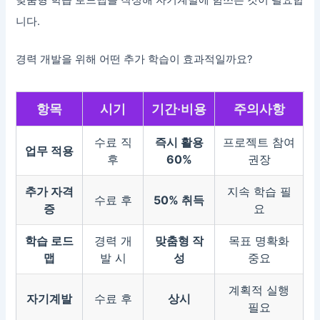
니다.
경력 개발을 위해 어떤 추가 학습이 효과적일까요?
항목
시기
기간·비용
주의사항
수료 직
즉시 활용
프로젝트 참여
업무 적용
후
60%
권장
추가 자격
지속 학습 필
수료 후
50% 취득
증
요
학습 로드
경력 개
맞춤형 작
목표 명확화
맵
발 시
성
중요
계획적 실행
자기계발
수료 후
상시
필요