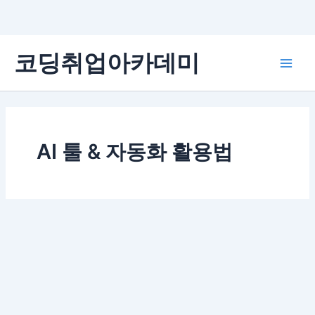
콘
코딩취업아카데미
텐
Main
츠
로
Men
건
너
뛰
AI 툴 & 자동화 활용법
기