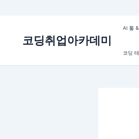
콘
텐
AI 툴
츠
코딩취업아카데미
로
건
코딩 테
너
뛰
기