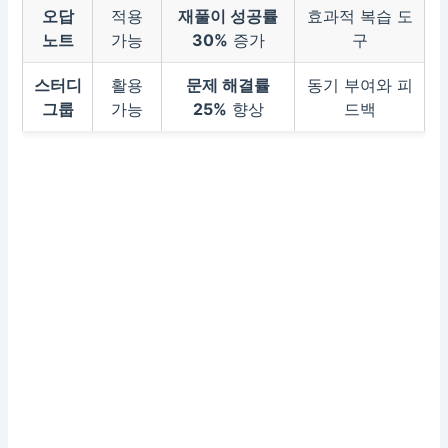
오답
적용
재풀이 성공률
효과적 복습 도
노트
가능
30%
증가
구
스터디
활용
문제 해결률
동기 부여와 피
그룹
가능
25%
향상
드백