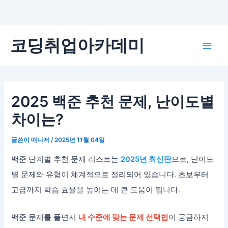
콘
코딩취업아카데미
텐
Main
츠
로
Men
건
너
2025 백준 추천 문제, 난이도별
뛰
차이는?
기
글쓴이
매니저
/
2025년 11월 04일
백준 단계별 추천 문제 리스트는
2025년 최신판
으로, 난이도
별 문제와 유형이 체계적으로 정리되어 있습니다. 초보부터
고급까지 학습 효율을 높이는 데 큰 도움이 됩니다.
백준 문제를 풀면서
내 수준에 맞는 문제 선택법
이 궁금하지