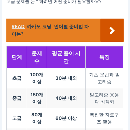
고급 문제를 완수하려면 어떤 준비가 필요할까요?
READ
카카오 코딩, 언어별 준비법 차
이는?
문제
평균 풀이 시
단계
특징
수
간
100개
기초 문법과 알
초급
30분 내외
이상
고리즘
150개
알고리즘 응용
중급
40분 내외
이상
과 최적화
80개
복잡한 자료구
고급
60분 이상
이상
조 활용