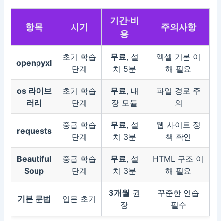
기간·비
항목
시기
주의사항
용
초기 학습
무료
, 설
엑셀 기본 이
openpyxl
단계
치 5분
해 필요
os 라이브
초기 학습
무료
, 내
파일 경로 주
러리
단계
장 모듈
의
중급 학습
무료
, 설
웹 사이트 정
requests
단계
치 3분
책 확인
Beautiful
중급 학습
무료
, 설
HTML 구조 이
Soup
단계
치 3분
해 필요
3개월
권
꾸준한 연습
기본 문법
입문 초기
장
필수