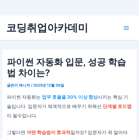
콘
코딩취업아카데미
텐
Main
츠
로
Men
건
너
파이썬 자동화 입문, 성공 학습
뛰
법 차이는?
기
글쓴이
매니저
/
2025년 12월 06일
파이썬 자동화는
업무 효율을 30% 이상 향상
시키는 핵심 기
술입니다. 입문자가 체계적으로 배우기 위해선
단계별 로드맵
이 필수입니다.
그렇다면
어떤 학습법이 효과적
일까요? 입문자가 꼭 알아야