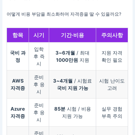
어떻게 비용 부담을 최소화하며 자격증을 딸 수 있을까요?
항목
시기
기간·비용
주의사항
입학
국비 과
3~6개월
/ 최대
지원 자격
후 즉
정
1000만원
지원
확인 필요
시
준비
AWS
3~4개월
/ 시험료
시험 난이도
후 응
자격증
국비 지원 가능
고려
시
준비
Azure
85분
시험 / 비용
실무 경험
후 응
자격증
지원 가능
부족 주의
시
준비