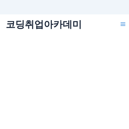
콘
코딩취업아카데미
텐
Ma
츠
로
Me
건
너
뛰
기