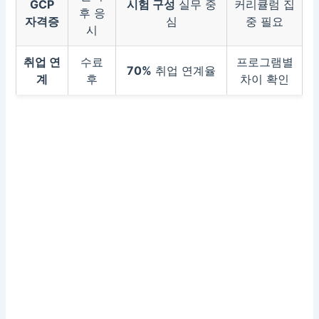
GCP
시험 구성
실무 중
커리큘럼 집
후 응
자격증
심
중 필요
시
취업 연
수료
프로그램별
70%
취업 연계율
계
후
차이 확인