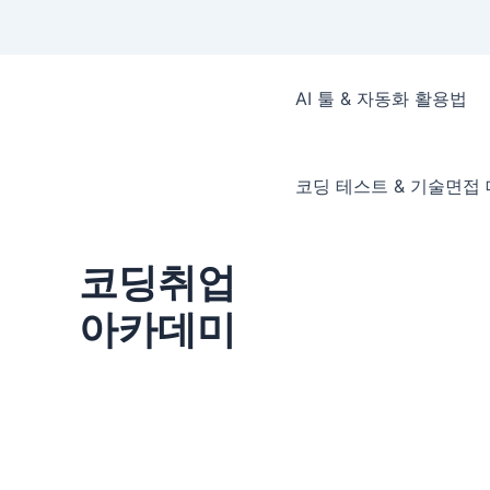
콘
텐
AI 툴 & 자동화 활용법
츠
로
건
코딩 테스트 & 기술면접
너
뛰
기
코딩취업
아카데미