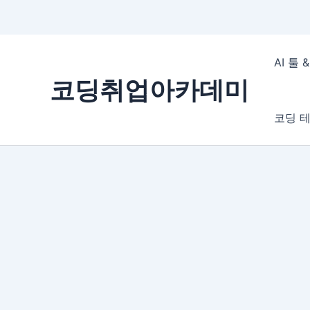
콘
텐
AI 툴
츠
코딩취업아카데미
로
건
코딩 테
너
뛰
기