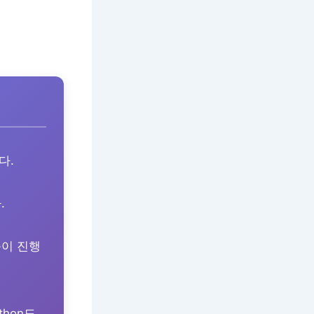
다.
.
이 진행
thon도