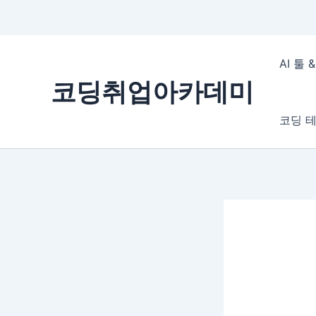
콘
텐
AI 툴
츠
코딩취업아카데미
로
건
코딩 테
너
뛰
기