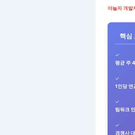
야놀자 개발
핵심
✓
평균 주 
✓
1인당 연
✓
팀워크 만
✓
경쟁사 대