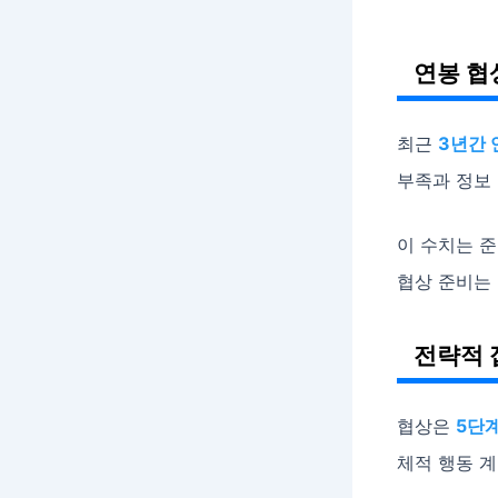
연봉 협
최근
3년간 
부족과 정보 
이 수치는 
협상 준비는
전략적 
협상은
5단계
체적 행동 계