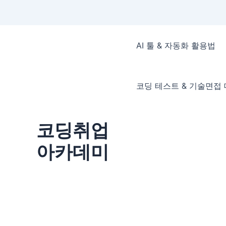
콘
텐
AI 툴 & 자동화 활용법
츠
로
건
코딩 테스트 & 기술면접
너
뛰
기
코딩취업
아카데미