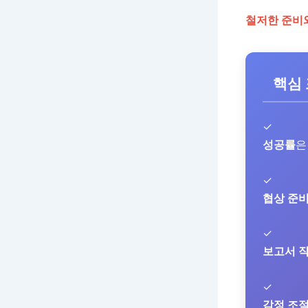
철저한 준비
핵심
✓
성공률
은
✓
협상 준
✓
보고서 
✓
감정 조