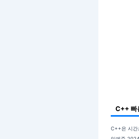
C++ 
C++은 시
임예준 202