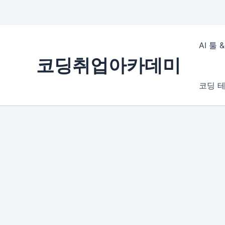
콘
텐
AI 툴
츠
코딩취업아카데미
로
건
코딩 테
너
뛰
기