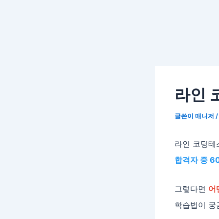
라인 
글쓴이
매니저
라인 코딩테
합격자 중 6
그렇다면
어
학습법이 궁