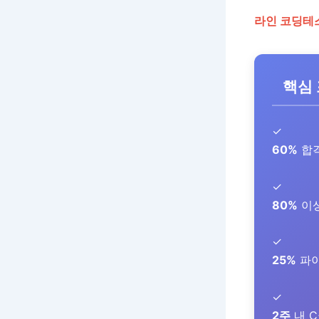
라인 코딩테스
핵심
✓
60%
합격
✓
80%
이상
✓
25%
파이
✓
2주
내 C