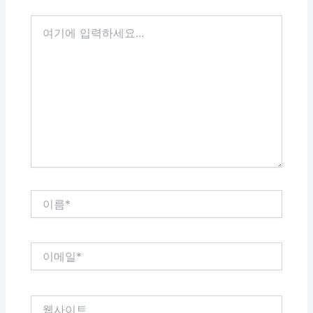
여
기
에
입
력
하
세
요...
이
름
*
이
메
일
*
웹