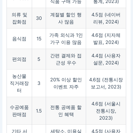
식품 구매 가능
통계, 2023)
의류 및
계절별 할인 행
4.5점 (네이버
30
잡화점
사 많음
리뷰, 2024)
가족 외식과 1인
4.6점 (지자체
음식점
15
가구 이용 많음
발표, 2024)
간편 결제와 접
4.4점 (사용자
편의점
5
근성 우수
설문, 2024)
농산물
20% 이상 할인
4.6점 (전통시장
직거래장
3
이벤트 자주
보고서, 2023)
터
4.6점 (서울시
수공예품
전통 공예품 할
1.5
전통시장,
판매점
인 혜택
2023)
기타 서
세탁소, 미용실
4.5점 (사용자