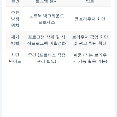
원인
로그램 설치
립트
주요
노트북 백그라운드
발생
웹브라우저 화면
프로세스
위치
제거
프로그램 삭제 및 시
브라우저 팝업 차단
방법
작프로그램 비활성화
및 광고 차단 확장
차단
중간 (프로세스 직접
쉬움 (기본 브라우
난이도
관리 필요)
저 기능 활용 가능)