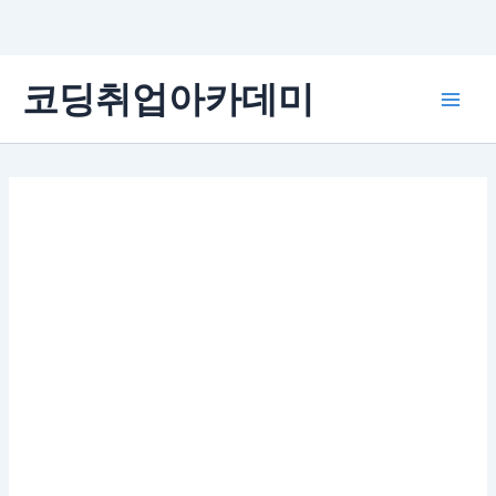
콘
코딩취업아카데미
텐
Main
츠
로
Men
건
너
뛰
기