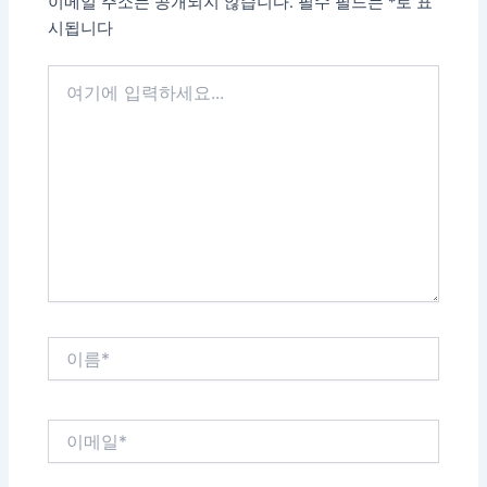
이메일 주소는 공개되지 않습니다.
필수 필드는
*
로 표
시됩니다
여
기
에
입
력
하
세
요...
이
름
*
이
메
일