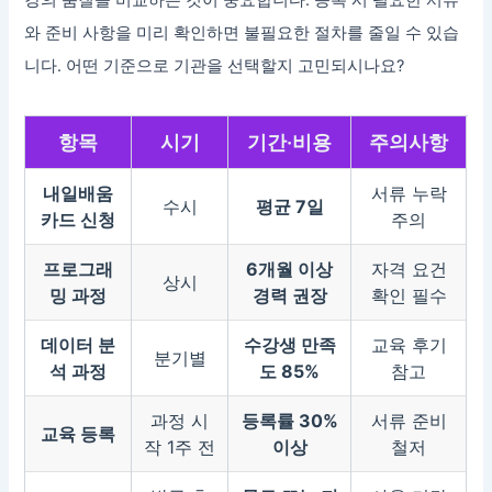
와 준비 사항을 미리 확인하면 불필요한 절차를 줄일 수 있습
니다. 어떤 기준으로 기관을 선택할지 고민되시나요?
항목
시기
기간·비용
주의사항
내일배움
서류 누락
수시
평균 7일
카드 신청
주의
프로그래
6개월 이상
자격 요건
상시
밍 과정
경력 권장
확인 필수
데이터 분
수강생 만족
교육 후기
분기별
석 과정
도 85%
참고
과정 시
등록률 30%
서류 준비
교육 등록
작 1주 전
이상
철저