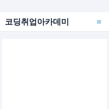
콘
코딩취업아카데미
텐
Main
츠
로
Men
건
너
뛰
기